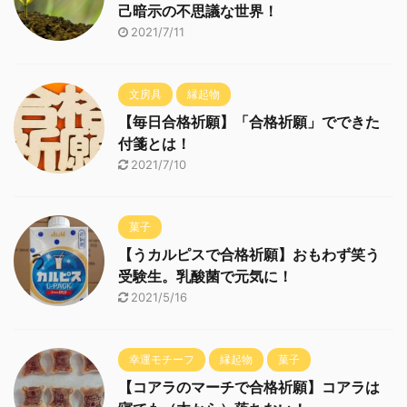
己暗示の不思議な世界！
2021/7/11
文房具
縁起物
【毎日合格祈願】「合格祈願」でできた
付箋とは！
2021/7/10
菓子
【うカルピスで合格祈願】おもわず笑う
受験生。乳酸菌で元気に！
2021/5/16
幸運モチーフ
縁起物
菓子
【コアラのマーチで合格祈願】コアラは